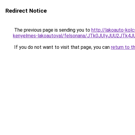
Redirect Notice
The previous page is sending you to
http://lakoauto-kol
kenyelmes-lakoautoval/felsonana/JTk0JUIyJUU2J
If you do not want to visit that page, you can
return to t