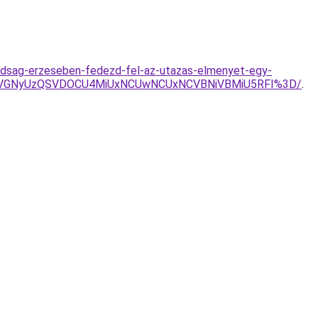
badsag-erzeseben-fedezd-fel-az-utazas-elmenyet-egy-
EOSVGNyUzQSVDOCU4MiUxNCUwNCUxNCVBNiVBMiU5RFI%3D/
.