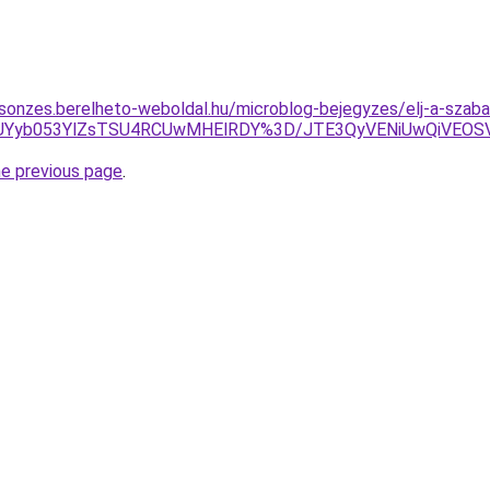
csonzes.berelheto-weboldal.hu/microblog-bejegyzes/elj-a-sza
Tk4JUYyb053YlZsTSU4RCUwMHElRDY%3D/JTE3QyVENiUwQiV
he previous page
.