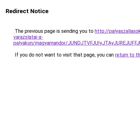
Redirect Notice
The previous page is sending you to
http://palyaszallaso
varazslatai-a-
palyakon/magyarnandor/JUNDJTVFJUIyJTAyJUREJU
If you do not want to visit that page, you can
return to t