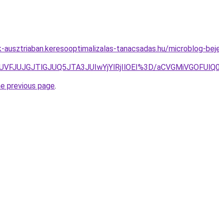
k-ausztriaban.keresooptimalizalas-tanacsadas.hu/microblog-beje
FFJUVFJUJGJTlGJUQ5JTA3JUIwYjYlRjIlOEI%3D/aCVGMiVGO
he previous page
.