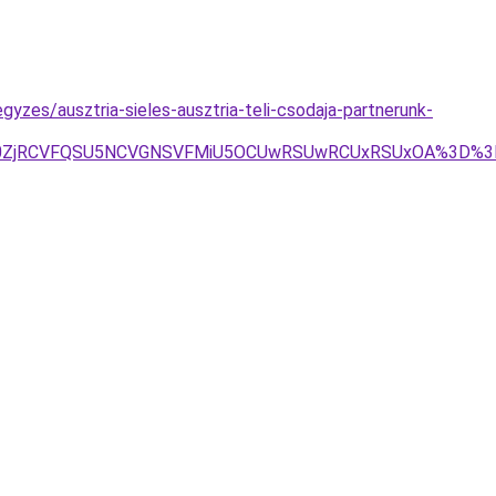
gyzes/ausztria-sieles-ausztria-teli-csodaja-partnerunk-
FUlQ0ZjRCVFQSU5NCVGNSVFMiU5OCUwRSUwRCUxRSUxOA%3D%3